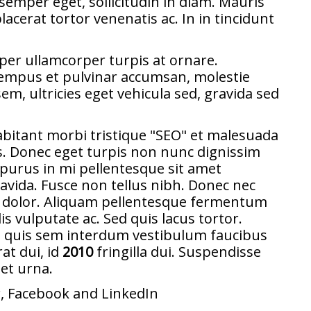
semper eget, sollicitudin in diam. Mauris
acerat tortor venenatis ac. In in tincidunt
per ullamcorper turpis at ornare.
empus et pulvinar accumsan, molestie
sem, ultricies eget vehicula sed, gravida sed
bitant morbi tristique "SEO" et malesuada
s. Donec eget turpis non nunc dignissim
t purus in mi pellentesque sit amet
vida. Fusce non tellus nibh. Donec nec
m dolor. Aliquam pellentesque fermentum
s vulputate ac. Sed quis lacus tortor.
la quis sem interdum vestibulum faucibus
at dui, id
2010
fringilla dui. Suspendisse
eet urna.
r
,
Facebook
and
LinkedIn