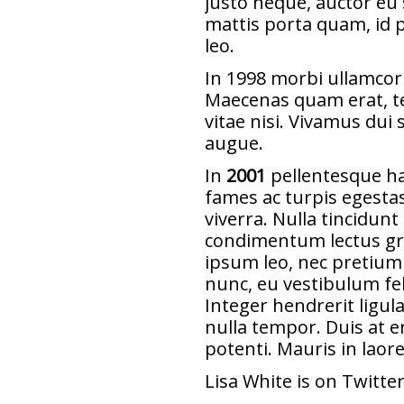
justo neque, auctor eu 
mattis porta quam, id pl
leo.
In 1998 morbi ullamcor
Maecenas quam erat, t
vitae nisi. Vivamus dui 
augue.
In
2001
pellentesque ha
fames ac turpis egesta
viverra. Nulla tincidun
condimentum lectus gra
ipsum leo, nec pretiu
nunc, eu vestibulum feli
Integer hendrerit ligu
nulla tempor. Duis at er
potenti. Mauris in laor
Lisa White is on
Twitte