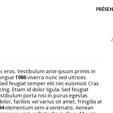
PRÉSEN
A
nec eros. Vestibulum ante ipsum primis in
congue
1986
viverra nunc sed ultrices.
Sed feugiat semper elit nec euismod. Cras
cing. Etiam id dolor ligula. Sed feugiat
estibulum porta nisi in purus egestas
lor, facilisis vel varius sit amet, fringilla at
94
elementum sem a venenatis. Aenean