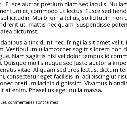
ci. Fusce auctor pretium diam sed iaculis. Nulla
ermentum et, commodo ut lectus. Fusce sed hend
ollicitudin. Morbi urna tellus, sollicitudin non c
drerit ut, mattis nec quam. Suspendisse potent
latea dictumst.
 dapibus a tincidunt nec, fringilla sit amet velit
m. Vestibulum ullamcorper sagittis lorem non r
gue. Nam sagittis nisl vel dolor tempus id com
isi. Quisque mollis neque sed justo auctor a im
enatis vitae. Aliquam sed eros lectus, dictum t
consectetur eget facilisis in, adipiscing ut risu
onec pretium lacinia dignissim. Vivamus blandit
it at enim. Phasellus eget nulla massa.
Les commentaires sont fermés