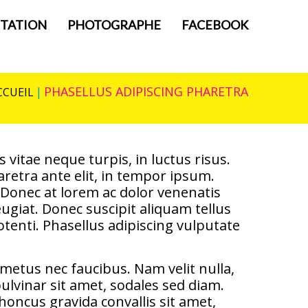
TATION
PHOTOGRAPHE
FACEBOOK
PHASELLUS ADIPISCING PHARETRA
CCUEIL
itae neque turpis, in luctus risus.
retra ante elit, in tempor ipsum.
. Donec at lorem ac dolor venenatis
eugiat. Donec suscipit aliquam tellus
otenti. Phasellus adipiscing vulputate
metus nec faucibus. Nam velit nulla,
lvinar sit amet, sodales sed diam.
honcus gravida convallis sit amet,