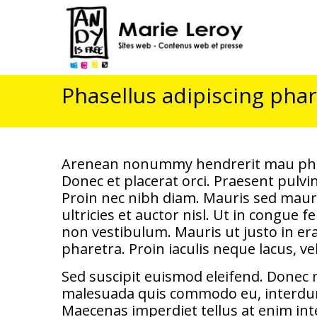
Phasellus adipiscing pha
Arenean nonummy hendrerit mau phaseln
Donec et placerat orci. Praesent pulvi
Proin nec nibh diam. Mauris sed mauris 
ultricies et auctor nisl. Ut in congue 
non vestibulum. Mauris ut justo in era
pharetra. Proin iaculis neque lacus, vel
Sed suscipit euismod eleifend. Donec 
malesuada quis commodo eu, interdum n
Maecenas imperdiet tellus at enim inte