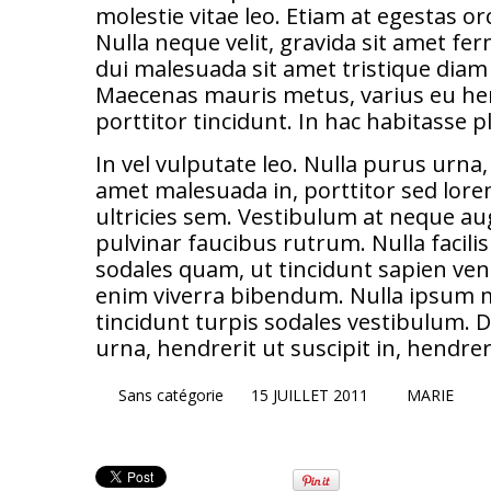
molestie vitae leo. Etiam at egestas or
Nulla neque velit, gravida sit amet f
dui malesuada sit amet tristique diam s
Maecenas mauris metus, varius eu hen
porttitor tincidunt. In hac habitasse p
In vel vulputate leo. Nulla purus urna,
amet malesuada in, porttitor sed lore
ultricies sem. Vestibulum at neque au
pulvinar faucibus rutrum. Nulla facil
sodales quam, ut tincidunt sapien ven
enim viverra bibendum. Nulla ipsum mi, 
tincidunt turpis sodales vestibulum. D
urna, hendrerit ut suscipit in, hendrer
Sans catégorie
15 JUILLET 2011
MARIE