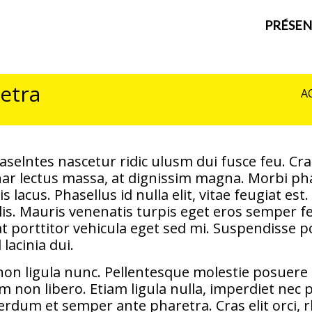
PRÉSEN
retra
A
tes nascetur ridic ulusm dui fusce feu. Cras v
nar lectus massa, at dignissim magna. Morbi pha
lacus. Phasellus id nulla elit, vitae feugiat est
felis. Mauris venenatis turpis eget eros semper f
t porttitor vehicula eget sed mi. Suspendisse p
 lacinia dui.
non ligula nunc. Pellentesque molestie posuere 
on libero. Etiam ligula nulla, imperdiet nec pu
rdum et semper ante pharetra. Cras elit orci, r